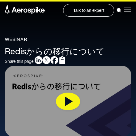
Talk to an expert
WEBINAR
Redisからの移行について
Share this page: