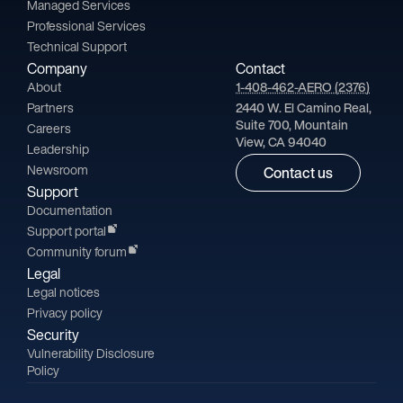
Managed Services
Professional Services
Technical Support
Company
Contact
About
1-408-462-AERO (2376)
Partners
2440 W. El Camino Real,
Suite 700, Mountain
Careers
View, CA 94040
Leadership
Newsroom
Contact us
Support
Documentation
Support portal
Community forum
Legal
Legal notices
Privacy policy
Security
Vulnerability Disclosure
Policy