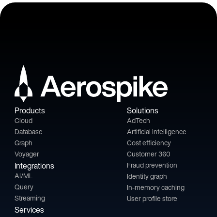
Products
Solutions
Cloud
AdTech
Database
Artificial intelligence
Graph
Cost efficiency
Voyager
Customer 360
Integrations
Fraud prevention
AI/ML
Identity graph
Query
In-memory caching
Streaming
User profile store
Services