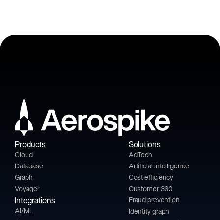
Products
Solutions
Cloud
AdTech
Database
Artificial intelligence
Graph
Cost efficiency
Voyager
Customer 360
Integrations
Fraud prevention
AI/ML
Identity graph