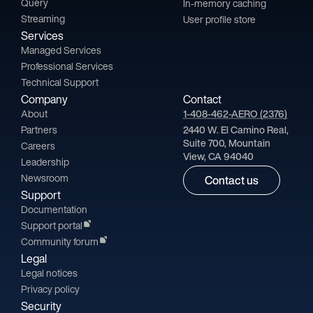
Query
In-memory caching
Streaming
User profile store
Services
Managed Services
Professional Services
Technical Support
Company
Contact
About
1-408-462-AERO (2376)
Partners
2440 W. El Camino Real,
Suite 700, Mountain
Careers
View, CA 94040
Leadership
Newsroom
Contact us
Support
Documentation
Support portal
Community forum
Legal
Legal notices
Privacy policy
Security